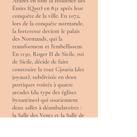
Arabes en font la résidence des
Émirs (Qasr) en 831 après leur
conquête de la ville. En 1072,
lors de la
conquête normande
,
la forteresse devient le palais
des Normands, qui la
transforment et l'embellissent.
En 1130,
Roger II de Sicile
, roi
de
Sicile
, décide de faire
construire la tour Gjoaria (des
joyaux), subdivisée en deux
portiques voûtés à quatre
arcades (du type des églises
byzantines) qui soutiennent
deux salles à déambulatoires :
la Salle des Vents et la Salle de
Roger, et surtout la chapelle
Palatine, dédiée à saint Pierre.