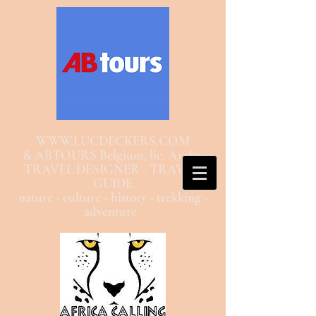
WWW.LUCDECKERS.COM
& ABTOURS Belgium, lic. A1580
TRAVEL DESIGNER - TRAVEL
GUIDE
nature - culture - history - trekking -
adventure