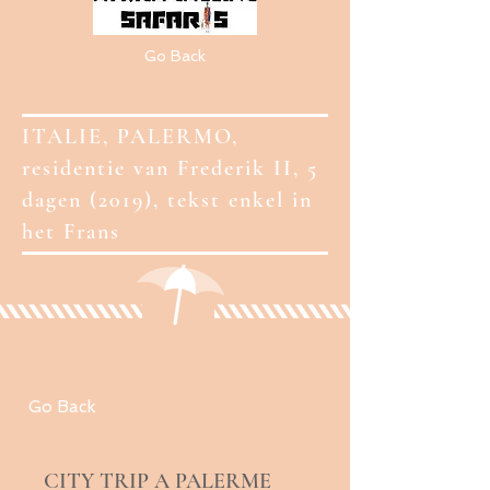
Go Back
ITALIE, PALERMO,
residentie van Frederik II, 5
dagen (2019), tekst enkel in
het Frans
Go Back
CITY TRIP A PALERME