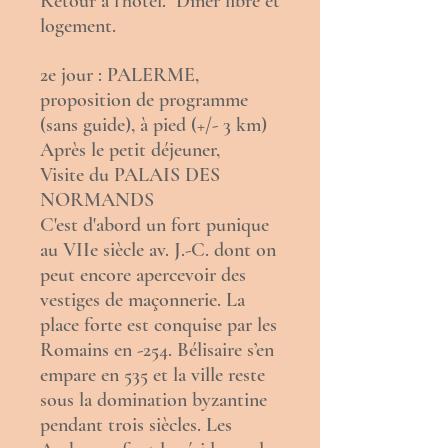
Retour à l’hôtel. Dîner libre et
logement.
2e jour : PALERME,
proposition de programme
(sans guide), à pied (+/- 3 km)
Après le petit déjeuner,
Visite du PALAIS DES
NORMANDS
C'est d'abord un fort
punique
au VIIe siècle av. J.-C. dont on
peut encore apercevoir des
vestiges de maçonnerie. La
place forte est conquise par les
Romains en -254.
Bélisaire
s’en
empare en 535 et la ville reste
sous la domination byzantine
pendant trois siècles. Les