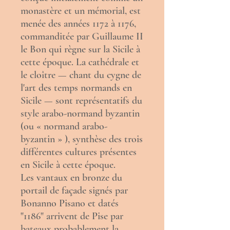
monastère
et un
mémorial
, est
menée des années 1172 à 1176,
commanditée par
Guillaume II
le Bon
qui règne sur la
Sicile
à
cette époque. La cathédrale et
le cloître — chant du cygne de
l'art des temps normands en
Sicile — sont représentatifs du
style arabo-normand byzantin
(ou « normand arabo-
byzantin » ), synthèse des
trois
différentes cultures
présentes
en Sicile à cette époque.
Les vantaux en
bronze
du
portail de façade signés par
Bonanno Pisano
et datés
"1186" arrivent de
Pise
par
bateaux probablement la