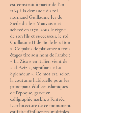
est construit à partir de l’an
1164
à la demande du roi
normand
Guillaume Ier de
Sicile dit le « Mauvais »
et
achevé en 1170, sous le règne
de son fils et successeur, le roi
Guillaume II de Sicile le « Bon
»
. Ce
palais
de plaisance à trois
étages tire son nom de l’
arabe
:
« La Zisa » en
italien
vient de
« al-Azîz », signifiant « La
Splendeur ». Ce mot est, selon
la coutume habituelle pour les
principaux édifices islamiques
de l’époque, gravé en
calligraphie
naskh
, à l’entrée.
L’
architecture
de ce monument
est faite d’influences multiples,