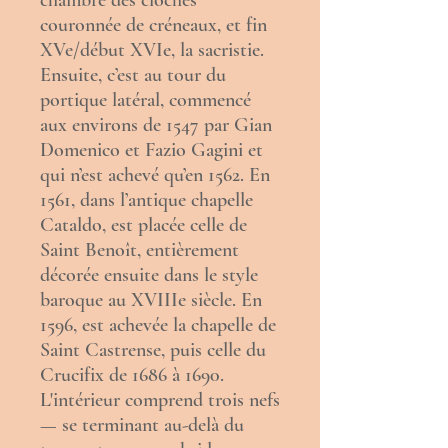
chambre des cloches
couronnée de
créneaux
, et fin
XVe/début XVIe, la
sacristie
.
Ensuite, c’est au tour du
portique
latéral, commencé
aux environs de 1547 par Gian
Domenico et Fazio Gagini et
qui n’est achevé qu’en 1562. En
1561, dans l’antique chapelle
Cataldo, est placée celle de
Saint Benoît
, entièrement
décorée ensuite dans le style
baroque au XVIIIe siècle. En
1596, est achevée la chapelle de
Saint Castrense, puis celle du
Crucifix
de 1686 à 1690.
L'intérieur comprend trois nefs
— se terminant au-delà du