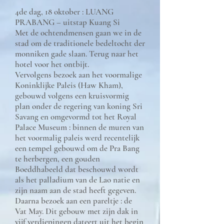
4de dag, 18 oktober : LUANG
PRABANG – uitstap Kuang Si
Met de ochtendmensen gaan we in de
stad om de traditionele bedeltocht der
monniken gade slaan. Terug naar het
hotel voor het ontbijt.
Vervolgens bezoek aan het voormalige
Koninklijke Paleis (Haw Kham),
gebouwd volgens een kruisvormig
plan onder de regering van koning Sri
Savang en omgevormd tot het Royal
Palace Museum : binnen de muren van
het voormalig paleis werd recentelijk
een tempel gebouwd om de Pra Bang
te herbergen, een gouden
Boeddhabeeld dat beschouwd wordt
als het palladium van de Lao natie en
zijn naam aan de stad heeft gegeven.
Daarna bezoek aan een pareltje : de
Vat May. Dit gebouw met zijn dak in
vijf verdiepingen dateert uit het begin