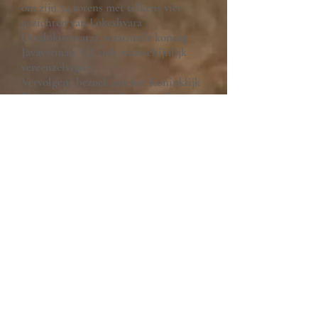
om zijn 54 torens met telkens vier
gezichten van Lokeshvara
(Avalokitesvara), waarmede koning
Jayavarman VII zich waarschijnlijk
vereenzelvigde.
Vervolgens bezoek aan het Koninklijk
Plein: Phimeanakas, Baphuon, het
Terras van de leprakoning en het
Olifantenterras.
Overnachting in het boutique hotel
La Niche d’Angkor.
11de dag, 25 oktober : SIEM REAP -
Kbal Spean, Bantey Srei en Beng
Mealea
Na het ontbijt naar Kbal Spean waar
we een aangename wandeling maken
in de Cambodjaanse jungle. Het
parcours biedt hier en daar
indrukwekkende zichten op de
Angkoriaanse woud en brengt ons