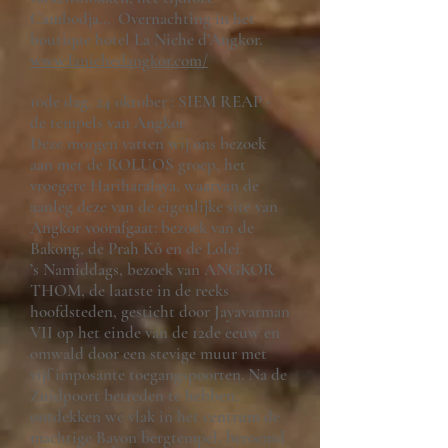
Cambodja... Overnachting in het
boutique hotel La Niche d’Angkor.
www.lanichedangkor.com/
10de dag, 24 oktober : SIEM REAP -
de tempels van Angkor
Deze morgen vatten wij ons bezoek
aan met de ROLUOS groep, het
vroegere Hariharalaya, waarvan de
aanleg deze van de eigenlijke site van
Angkor voorafgaat: bezoek van de
Bakong, de Prah Kô en de Lolei.
’s Namiddags, bezoek van ANGKOR
THOM, de laatste in de reeks
hoofdsteden, gesticht door Jayavarman
VII op het einde van de 12de eeuw en
omwald door een stevige muur met
vijf imposante toegangspoorten. Na de
Zuidpoort betreden te hebben,
ontdekken we vlak in het centrum de
machtige Bayon bergtempel, beroemd