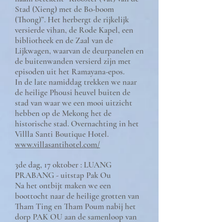
Stad (Xieng) met de Bo-boom
(Thong)”. Het herbergt de rijkelijk
versierde vihan, de Rode Kapel, een
bibliotheek en de Zaal van de
Lijkwagen, waarvan de deurpanelen en
de buitenwanden versierd zijn met
episoden uit het Ramayana-epos.
In de late namiddag trekken we naar
de heilige Phousi heuvel buiten de
stad van waar we een mooi uitzicht
hebben op de Mekong het de
historische stad. Overnachting in het
Villla Santi Boutique Hotel.
www.villasantihotel.com/
3de dag, 17 oktober : LUANG
PRABANG - uitstap Pak Ou
Na het ontbijt maken we een
boottocht naar de heilige grotten van
Tham Ting en Tham Poum nabij het
dorp PAK OU aan de samenloop van