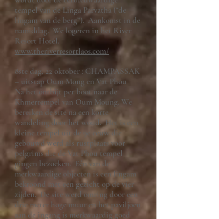
tempel van de Linga Parvatha (“de
lingam van de berg”). Aankomst in de
namiddag. We logeren in het River
Resort Hotel.
www.theriverresortlaos.com/
8ste dag, 22 oktober : CHAMPASSAK
– uitstap Oum Mong en Vat Phou
Na het ontbijt per boot naar de
Khmertempel van Oum Moung. We
bereiken de site na een korte
wandeling door het woud. Het is een
kleine tempel uit de 9e eeuw die
gebouwd werd als rustplaats voor
pelgrims die de Vat Phou tempel
gingen bezoeken. Eén van de
merkwaardige objecten is een lingam
bekroond met een gezicht op de vier
zijden. De site werd omring door een
drie meter hoge muur en het paviljoen
aan de ingang is merkwaardig goed