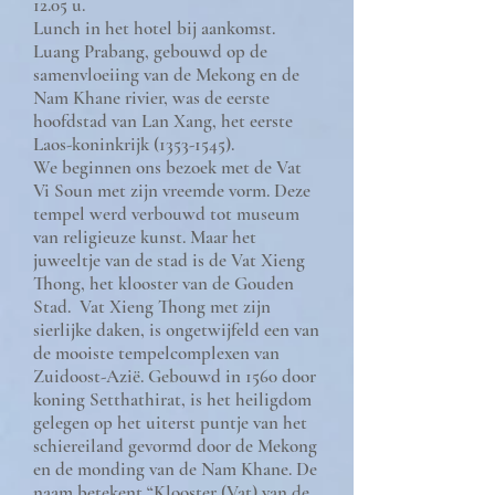
12.05 u.
Lunch in het hotel bij aankomst.
Luang Prabang, gebouwd op de
samenvloeiing van de Mekong en de
Nam Khane rivier, was de eerste
hoofdstad van Lan Xang, het eerste
Laos-koninkrijk
(1353-1545)
.
We beginnen ons bezoek met de Vat
Vi Soun met zijn vreemde vorm. Deze
tempel werd verbouwd tot museum
van religieuze kunst. Maar het
juweeltje van de stad is de Vat Xieng
Thong, het klooster van de Gouden
Stad. Vat Xieng Thong met zijn
sierlijke daken, is ongetwijfeld een van
de mooiste tempelcomplexen van
Zuidoost-Azië. Gebouwd in 1560 door
koning Setthathirat, is het heiligdom
gelegen op het uiterst puntje van het
schiereiland gevormd door de Mekong
en de monding van de Nam Khane. De
naam betekent “Klooster (Vat) van de