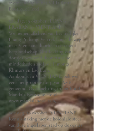
overnachting in het Villla Santi
Boutique Hotel.
5de dag, 19 oktober : LUANG
PRABANG - VIENTIANE
We nemen afscheid van het lieflijke
Luang Prabang. Vertrek langs de weg
naar Vientiane doorheen een mooi
berglandschap. Ontdekking van
dorpjes bewoond door etnische
minderheden zoals de Hmongs,
Khmurs en Lao Lum.
Aankomst in VIENTIANE, ook wel
eens het grootste dorp van Azië
genoemd. Overnachting in het hotel
Mandala Boutique Hotel.
www.mandalahotel.asia/
6de dag, 20 oktober : VIENTIANE
Kennismaking met de koloniale sfeer
van deze ingeslapen stad op de oevers