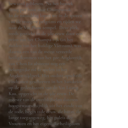
bewaard gebleven. Na het bezoek
terug per boot naar Champassak.
In de namiddag lopen we in de sporen
van de vroegere pelgrims en rijden we
naar de Vat Phou tempel. Deze plek,
reeds gesticht in de 5de eeuw door een
prins van het Champa-rijk (in het
zuiden van het huidige Vietnam), was
daarna een van de meest vereerde
heiligdommen van het pre-Angkorrijk
van Chen La alvorens nog een
belangrijke rol te spelen in het
Angkor-tijdperk. Het oudste opschrift
vindt men geschreven in het Sanskriet
op de gedenksteen van de Vat Luang
Kau, opgericht in de 5de eeuw. De
meeste van de overblijfselen dateren
hoogstwaarschijnlijk uit het einde van
de 10de, begin 11de eeuw: de baray, de
lange toegangsweg, het paleis der
Vrouwen en het eigenlijke heiligdom