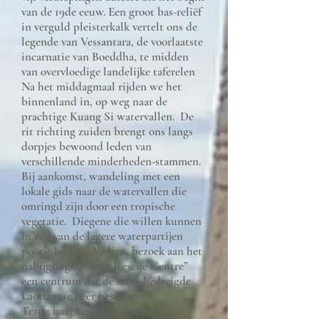
van de 19de eeuw. Een groot bas-reliëf
in verguld pleisterkalk vertelt ons de
legende van Vessantara, de voorlaatste
incarnatie van Boeddha, te midden
van overvloedige landelijke taferelen
Na het middagmaal rijden we het
binnenland in, op weg naar de
prachtige Kuang Si watervallen. De
rit richting zuiden brengt ons langs
dorpjes bewoond leden van
verschillende minderheden-stammen.
Bij aankomst, wandeling met een
lokale gids naar de watervallen die
omringd zijn door een tropische
vegetatie. Diegene die willen kunnen
in één van de lagere waterpartijen
pootje baden. Nadien, bezoek aan het
nabijgelegen “Bear Rescue Centre”
een centrum dat de sterk bedreigde
Laotiaanse beer beschermt.
Terug naar Luang Prabang waar