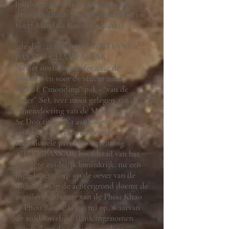
lokale markten te verkennen zoals
deze van Thalat Sao. Overnachting in
hotel Mandala Boutique Hotel.
7de dag, 21 oktober : VIENTIANE -
PAKSE – CHAMPASSAK
Na het ontbijt transfer naar de
luchthaven voor de vlucht naar
PAKSE (“monding” pak - “van de
rivier” Se), zeer mooi gelegen aan de
samenvloeiing van de Mekong en de
Se Don rivier. Na aankomst,
middagmaal. Daarna nemen we een
traditionele privé-boot richting
CHAMPASSAK, hoofdstad van het
vroegere zuidelijk koninkrijk, nu een
ingeslapen dorp op de oever van de
Mekong. Op de achtergrond doemt de
massieve gedaante van de Phou Khao
of Phou Bassac (1400 m) op, waarvan
de zuidoostelijke flank ingenomen
wordt door de eerbiedwaardige