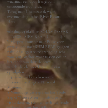
waarnaar een door frangipani
omzoomde trap leidt.
Terug naar Champassak waar
overnachting in het River Resort
Hotel.
9de dag, 23 oktober : CHAMPASSAK
- PAKSE - SIEM REAP (Cambodja)
’s Morgens transfer naar Pakse voor
onze vlucht naar SIEM REAP, gelegen
nabij de uitgestrekte archeologische
zone van Angkor, waar tussen 802 en
het einde van de 12de eeuw
verschillende hoofdsteden elkaar
opvolgden.
Bij aankomst bezoeken we het
interessante Angkor National
Museum.
’s Namiddags uitstap naar het Tonle
Sap of “Grote Meer” : paaldorpen,
viskwekerijen, scholen, zelfs drijvende
varkenshokken, het tijdloze