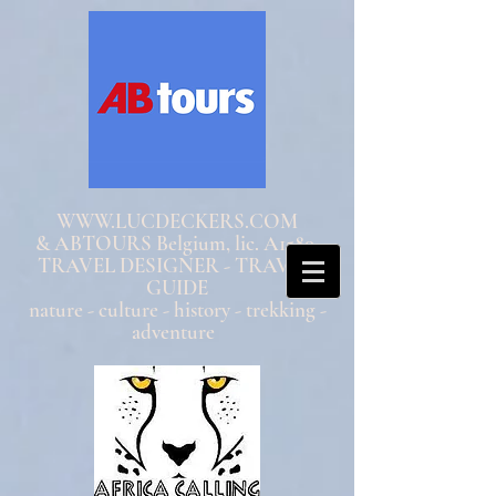
WWW.LUCDECKERS.COM
& ABTOURS Belgium, lic. A1580
TRAVEL DESIGNER - TRAVEL
GUIDE
nature - culture - history - trekking -
adventure