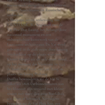
van de Mekong. Vientiane is een
fascinerende mengeling van Oosterse,
Franse, Amerikaanse en Russische
invloeden.
’s Morgens, eerste verkenning van
VIENTIANE. We beginnen met de
Vat Pha That Luang, het belangrijkste
nationaal monument en een
onbetwistbaar kunstwerk van de
Laotiaanse architectuur. De Vat werd
gebouwd in de 16de eeuw door koning
Setthathirat op de plaats waar een
Khmer tempel uit de 11de eeuw stond,
op het moment dat Vientiane in 1545
de hoofdstad werd van Lan Xang in
plaats van Luang Prabang.
Daarna bewonderen we de Vat Si
Saket uit 1818. De binnenmuren van
het klooster zijn versierd met kleine
nissen met meer dan 2000 Boeddha’s
uit zilver of keramiek. Vervolgens
bezoeken we de Vat Phra Keo, een