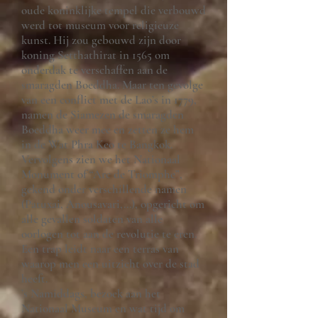
oude koninklijke tempel die verbouwd
werd tot museum voor religieuze
kunst. Hij zou gebouwd zijn door
koning Setthathirat in 1565 om
onderdak te verschaffen aan de
smaragden Boeddha. Maar ten gevolge
van een conflict met de Lao’s in 1779,
namen de Siamezen de smaragden
Boeddha weer mee en zetten ze hem
in de Wat Phra Keo te Bangkok.
Vervolgens zien we het Nationaal
Monument of “Arc de Triomphe”,
gekend onder verschillende namen
(Patuxai, Anousavari,...), opgericht om
alle gevallen soldaten van alle
oorlogen tot aan de revolutie te eren.
Een trap leidt naar een terras van
waarop men een uitzicht over de stad
heeft.
’s Namiddags, bezoek aan het
Nationaal Museum en wat tijd om