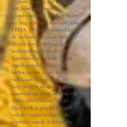
Tijdens de rit is het zicht op
het Adwa-gebergte
adembenemend. Nadien rijden
we nog eens 20 km verder naar
YEHA. De site is bekend bij
de archeologen en de historici
als een van de belangrijkste
nederzettingen uit de pre-
Axumitische periode. In het
ingedommelde dorp van
heden, in een diepe, kleine
vallei, aan de voet van een
hoge berg in de vorm van een
leeuwenkop, staat de kerk van
Abba-Afsé (Abune Aftse).
Deze kerk is gewijd aan een
van de “negen heiligen”, de
stichters van de Ethiopische