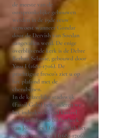
de meeste van de
oorspronkelijke gebouwen
werden in de 19de eeuw
verwoest wanneer Gondar
door de Dervish van Soedan
aangevallen werd. De enige
overblijvende kerk is de Debre
Berhan Selassie, gebouwd door
Yasu I (1682-1706). De
prachtigste fresco’s ziet u op
het plafond met de
cherubijnen.
In de keizerlijke stadswijk
(Fassil Gebi) bewonderen we
het indrukwekkend kasteel
van Fasilidas, de bibliotheek
van Johannes I (1667-1682), het
kasteel van Iyasu I (1682-1706)