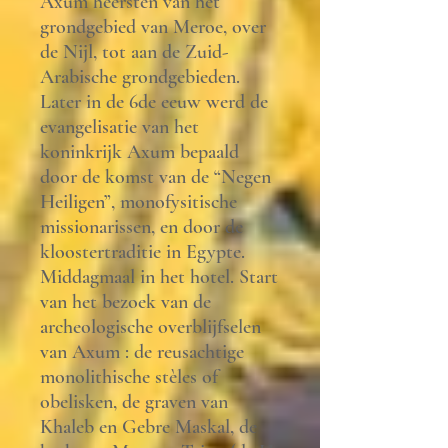
Axum heersten van het
grondgebied van Meroe, over
de Nijl, tot aan de Zuid-
Arabische grondgebieden.
Later in de 6de eeuw werd de
evangelisatie van het
koninkrijk Axum bepaald
door de komst van de “Negen
Heiligen”, monofysitische
missionarissen, en door de
kloostertraditie in Egypte.
Middagmaal in het hotel. Start
van het bezoek van de
archeologische overblijfselen
van Axum : de reusachtige
monolithische stèles of
obelisken, de graven van
Khaleb en Gebre Maskal, de