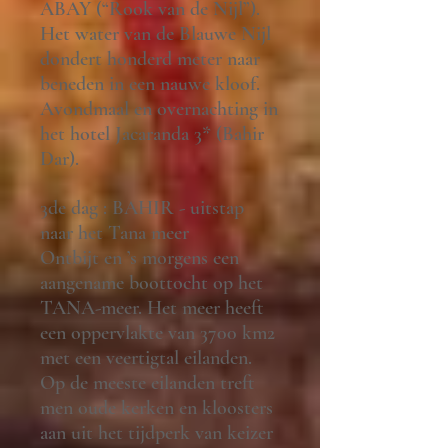
ABAY (“Rook van de Nijl”).
Het water van de Blauwe Nijl
dondert honderd meter naar
beneden in een nauwe kloof.
Avondmaal en overnachting in
het hotel Jacaranda 3* (Bahir
Dar).
3de dag : BAHIR - uitstap
naar het Tana meer
Ontbijt en ’s morgens een
aangename boottocht op het
TANA-meer. Het meer heeft
een oppervlakte van 3700 km2
met een veertigtal eilanden.
Op de meeste eilanden treft
men oude kerken en kloosters
aan uit het tijdperk van keizer