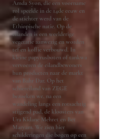
Amda Syon, die een voorname
rol speelde in de 14de eeuw en
de stichter werd van de
Ethiopische natie. Op de
eilanden is een weelderige
vegetatie aanwezig en worden
tef en koffie verbouwd. In
kleine papyrusboten of tankwa
vervoeren de eilandbewoners
hun producten naar de markt
van Bahr Dar. Op het
schiereiland van ZEGE
bezoeken we, na een
wandeling langs een rotsachtig
stijgend pad, de kloosters van
Ura Kidane Mehret en Bet
Maryam. We zien hier
schilderingen die bogen op een