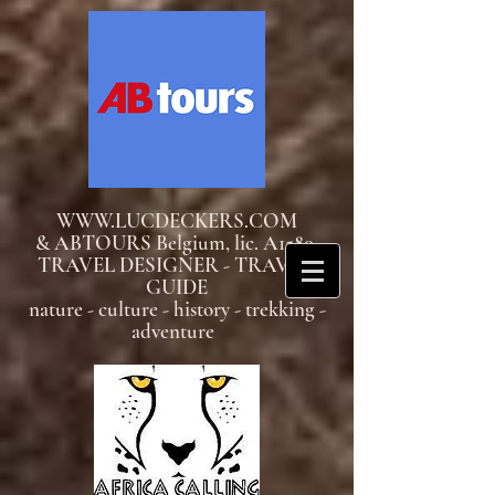
WWW.LUCDECKERS.COM
& ABTOURS Belgium, lic. A1580
TRAVEL DESIGNER - TRAVEL
GUIDE
nature - culture - history - trekking -
adventure