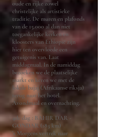
oude en rijke zowel
christelijke als artistieke
traditie. De muren en plafonds
van de 15.000 al dan niet
toegankelijke kerken en
kloosters van Ethiopië zijn
hier ten overvloede een
getuigenis van. Laat
middagmaal. In de namiddag
bezoeken we de plaatselijke
markt en keren we met de
lokale bajaj (Afrikaanse riksja)
terug naar het hotel.
Avondmaal en overnachting.
4de dag : BAHIR DAR -
GONDAR (183 km)
’s Morgens vertrek naar