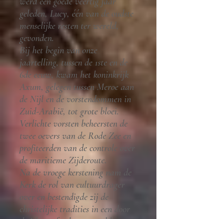
werd een goede veertig jaar
geleden, Lucy, één van de oudste
menselijke resten ter wereld,
gevonden.
Bij het begin van onze
jaartelling, tussen de 1ste en de
6de eeuw, kwam het koninkrijk
Axum, gelegen tussen Meroe aan
de Nijl en de vorstendommen in
Zuid-Arabië, tot grote bloei.
Verlichte vorsten beheersten de
twee oevers van de Rode Zee en
profiteerden van de controle over
de maritieme Zijderoute.
Na de vroege kerstening nam de
Kerk de rol van cultuurdrager
over en bestendigde zij de
christelijke tradities in een door