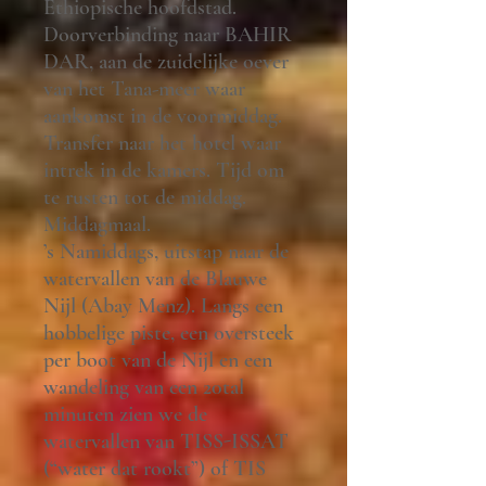
Ethiopische hoofdstad.
Doorverbinding naar BAHIR
DAR, aan de zuidelijke oever
van het Tana-meer waar
aankomst in de voormiddag.
Transfer naar het hotel waar
intrek in de kamers. Tijd om
te rusten tot de middag.
Middagmaal.
’s Namiddags, uitstap naar de
watervallen van de Blauwe
Nijl (Abay Menz). Langs een
hobbelige piste, een oversteek
per boot van de Nijl en een
wandeling van een 20tal
minuten zien we de
watervallen van TISS-ISSAT
(“water dat rookt”) of TIS