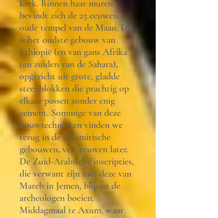
kerk. Binnen haar muren
bevindt zich de 25 eeuwen
oude tempel van de Maan. Dit
is het oudste gebouw van
Ethiopië (en van gans Afrika
ten zuiden van de Sahara),
opgericht uit grote, gladde
steenblokken die prachtig op
elkaar passen zonder enig
cement. Sommige van deze
bouwtechnieken vinden we
terug in de Axumitische
gebouwen, vele eeuwen later.
De Zuid-Arabische inscripties,
die verwant zijn met deze van
Mareb in Jemen, blijven de
archeologen boeien.
Middagmaal te Axum, waar