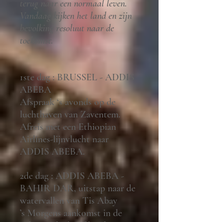
terug naar een normaal leven.
Vandaag kijken het land en zijn
bevolking resoluut naar de
toekomst.
1ste dag : BRUSSEL - ADDIS
ABEBA
Afspraak ‘s avonds op de
luchthaven van Zaventem.
Afreis met een Ethiopian
Airlines-lijnvlucht naar
ADDIS ABEBA.
2de dag : ADDIS ABEBA -
BAHIR DAR, uitstap naar de
watervallen van Tis Abay
’s Morgens aankomst in de