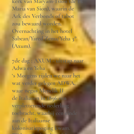
kerk van Maryam-Tsion (de H.
Maria van Sion), waarin de
Ark des Verbonds of tabot
zou bewaard worden.
Overnachting in het hotel
Sabean/Yared Zema/Yeha 3*
(Axum).
7de dag : AXUM - uitstap naar
Adwa en Yeha
‘s Morgens rijden we naar het
wat verder gelegen ADWA,
waar negus Menelik II
de Italianen in 1896 een
verpletterende nederlaag
toebracht, waarbij een einde
aan de Italiaanse
kolonisatiepoging kwam.