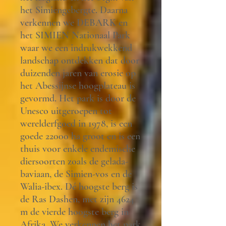
het Simiengebergte. Daarna
verkennen we DEBARK en
het SIMIEN Nationaal Park
waar we een indrukwekkend
landschap ontdekken dat door
duizenden jaren van erosie op
het Abessijnse hoogplateau is
gevormd. Het park is door de
Unesco uitgeroepen tot
werelderfgoed in 1978, is een
goede 22000 ha groot en is een
thuis voor enkele endemische
diersoorten zoals de gelada-
baviaan, de Simien-vos en de
Walia-ibex. Dé hoogste berg is
de Ras Dashen, met zijn 4624
m de vierde hoogste berg in
Afrika. We verkennen het park