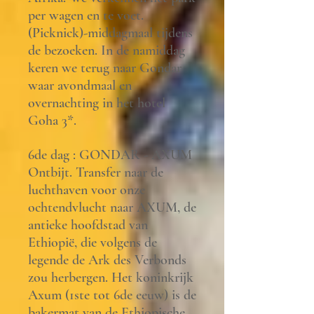
per wagen en te voet.
(Picknick)-middagmaal tijdens
de bezoeken. In de namiddag
keren we terug naar Gondar
waar avondmaal en
overnachting in het hotel
Goha 3*.
6de dag : GONDAR - AXUM
Ontbijt. Transfer naar de
luchthaven voor onze
ochtendvlucht naar AXUM, de
antieke hoofdstad van
Ethiopië, die volgens de
legende de Ark des Verbonds
zou herbergen. Het koninkrijk
Axum (1ste tot 6de eeuw) is de
bakermat van de Ethiopische