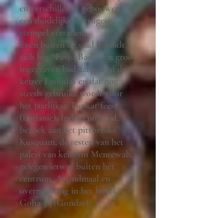
en verschillende gebouwen die
een duidelijke Portugese
stempel verraden.
Even buiten de stad bevindt
zich het “Fassil Bad”, een groot
ingegraven bad aangelegd door
keizer Fasilidas en dat nog
steeds gebruikt wordt voor
het jaarlijkse Timkat feest
(Epifanie). Indien nog tijd,
bezoek aan het pittoreske
Kusquam, de resten van het
paleis van keizerin Mentewab,
gelegen ietwat buiten het
centrum. Avondmaal en
overnachting in het hotel
Goha 3* (Gondar).