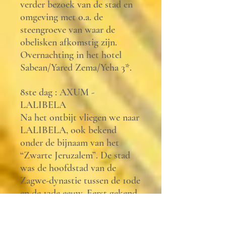
verder bezoek van de stad en
omgeving met o.a. de
steengroeve van waar de
obelisken afkomstig zijn.
Overnachting in het hotel
Sabean/Yared Zema/Yeha 3*.
8ste dag : AXUM -
LALIBELA
Na het ontbijt vliegen we naar
LALIBELA, ook bekend
onder de bijnaam van het
“Zwarte Jeruzalem”. De stad
was de hoofdstad van de
Zagwe-dynastie tussen de 10de
en de 13de eeuw. Eerst gekend
onder de naam van Roha,
werd de stad omgedoopt in