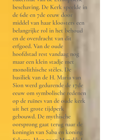
beschaving. De Kerk speelde in
de 6de en 7de eeuw door
middel van haar kloosters een
belangrijke rol in het behoud
en de overdracht van dit
erfgoed. Van de oude
hoofdstad rest vandaag nog
maar een klein stadje met
monolithische stèles. De
basiliek van de H. Maria van
Sion werd gedurende de 17de
eeuw om symbolische redenen
op de ruïnes van de oude kerk
uit het grote tijdperk
gebouwd. De mythische
oorsprong gaat terug naar de
koningin van Saba en koning