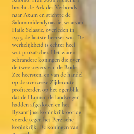
Salomo. Hun zoon Menelik I
bracht de Ark des Verbonds
naar Axum en stichtte de
Salomonidendynastie, waarvan
Haile Selassie, overleden in
1975, de laatste heerser was. De
werkelijkheid is echter heel
wat prozaïscher. Het waren
schrandere koningen die over
de twee oevers van de Rode
Zee heersten, en van de handel
op de overzeese Zijderoute
profiteerden op het ogenblik
dat de Hunnen de landwegen
hadden afgesloten en het
Byzantijnse koninkrijk oorlog
voerde tegen het Perzische
koninkrijk. De koningen van