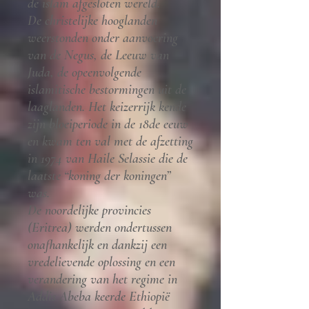
de islam afgesloten wereld.
De christelijke hooglanden
weerstonden onder aanvoering
van de Negus, de Leeuw van
Juda, de opeenvolgende
islamitische bestormingen uit de
laaglanden. Het keizerrijk kende
zijn bloeiperiode in de 18de eeuw
en kwam ten val met de afzetting
in 1974 van Haile Selassie die de
laatste “koning der koningen”
was.
De noordelijke provincies
(Eritrea) werden ondertussen
onafhankelijk en dankzij een
vredelievende oplossing en een
verandering van het regime in
Addis Abeba keerde Ethiopië