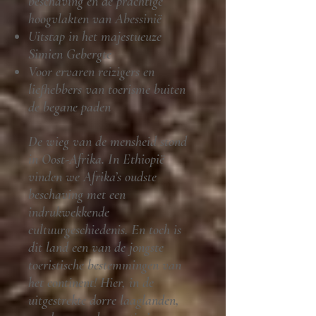
beschaving en de prachtige
hoogvlakten van Abessinië
Uitstap in het majestueuze
Simien Gebergte
Voor ervaren reizigers en
liefhebbers van toerisme buiten
de begane paden
De wieg van de mensheid stond
in Oost-Afrika. In Ethiopië
vinden we Afrika’s oudste
beschaving met een
indrukwekkende
cultuurgeschiedenis. En toch is
dit land een van de jongste
toeristische bestemmingen van
het continent! Hier, in de
uitgestrekte dorre laaglanden,