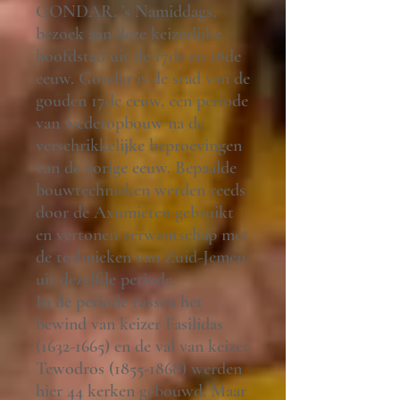
GONDAR. ’s Namiddags,
bezoek aan deze keizerlijke
hoofdstad uit de 17de en 18de
eeuw. Gondar is de stad van de
gouden 17de eeuw, een periode
van wederopbouw na de
verschrikkelijke beproevingen
van de vorige eeuw. Bepaalde
bouwtechnieken werden reeds
door de Axumieten gebruikt
en vertonen verwantschap met
de technieken van Zuid-Jemen
uit dezelfde periode.
In de periode tussen het
bewind van keizer Fasilidas
(1632-1665) en de val van keizer
Tewodros (1855-1868) werden
hier 44 kerken gebouwd. Maar