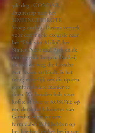
5de dag : GONDAR,
daguitstap naar het
SIMIENGEBERGTE
Vroeg ontbijt. Daarna vertrek
voor een mooie excursie naar
het “Dak van Afrika”, het
Simien Nationaal Park en de
omringende bergen. Dankzij
de nieuwe weg die Gondar
met Axum verbindt, is het
terug mogelijk om dit op een
comfortabelere manier te
doen. We houden halt voor
koffie of thee te KOSOYE op
een dertigtal kilometer van
Gondar, waar we een
formidabel zicht hebben op
het laagland en het begin van