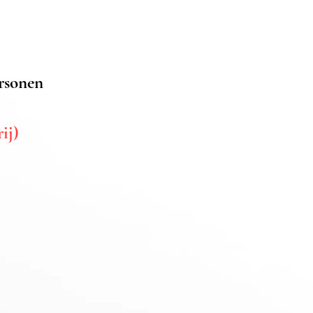
personen
ij)