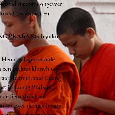
fdstad met zijn ongeveer
okaal restaurant en
UANG PRABANG (150 km
a Heua, gelegen aan de
n een picknicklunch op
waar de trein naar Luang
mst in Luang Prabang.
de Settathilat en
traat over de hele lengte
en naar buiten met hun