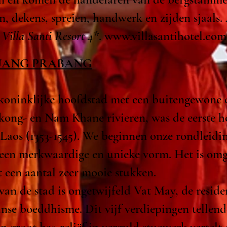
n, dekens, spreien, handwerk en zijden sjaals
g
Villa Santi Resort 4*
.
www.villasantihotel.com
: LUANG PRABANG
koninklijke hoofdstad met een buitengewone
kong- en Nam Khane rivieren, was de eerste 
 Laos (1353-1545). We beginnen onze rondleidi
 een merkwaardige en unieke vorm. Het is o
t een aantal zeer mooie stukken.
an de stad is ongetwijfeld Vat May, de reside
anse boeddhisme. Dit vijf verdiepingen tellen