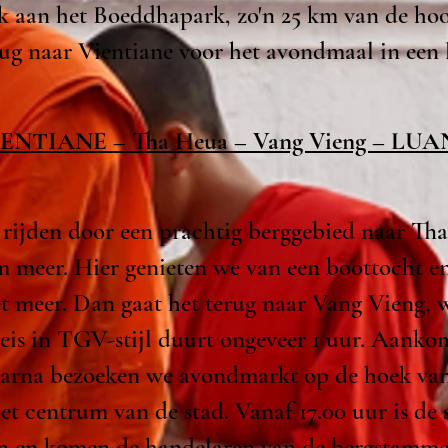
ek aan het Boeddhapark, zo'n 25 km van de hoo
g naar Vientiane voor het avondmaal in een l
 VIENTIANE – Tha Heua – Vang Vieng – L
 rijden door een prachtig berggebied naar Th
 meer. Hier genieten we van een boottocht e
et meer. Dan gaat het terug naar Vang Vieng, 
eis in TGV-stijl duurt ongeveer 1 uur. Aanko
aarna bezoeken we avondmarkt op de hoek van 
et centrum van de stad. Vanaf 17.00 uur is de s
gen en komen de handelaren van de bergstamm