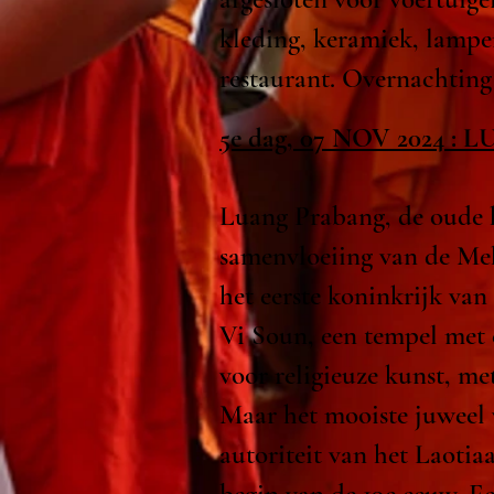
kleding, keramiek, lampe
restaurant. Overnachtin
5e dag, 07 NOV 2024 
Luang Prabang, de oude 
samenvloeiing van de Me
het eerste koninkrijk van
Vi Soun, een tempel met
voor religieuze kunst, me
Maar het mooiste juweel v
autoriteit van het Laotia