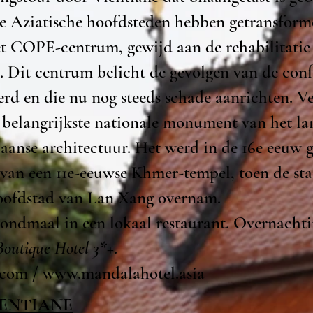
e Aziatische hoofdsteden hebben getransform
et COPE-centrum, gewijd aan de rehabilitati
 Dit centrum belicht de gevolgen van de confl
terd en die nu nog steeds schade aanrichten. 
belangrijkste nationale monument van het la
aanse architectuur. Het werd in de 16e eeuw
 van een 11e-eeuwse Khmer-tempel, toen de sta
oofdstad van Lan Xang overnam.
vondmaal in een lokaal restaurant. Overnachti
outique Hotel 3*+
.
.com
/
www.mandalahotel.asia
 VIENTIANE