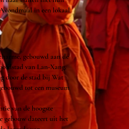
. Avondmaal in een lokaal
 charme, gebouwd aan de
hoofdstad van Lan-Xang,
ng door de stad bij Wat
mgebouwd tot een museum
ntie van de hoogste
de gebouw dateert uit het