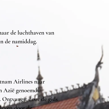
 naar de luchthaven van
an de namiddag.
etnam Airlines naar
an Azië genoemd.
. Ontvangst door de gids
bleven door de