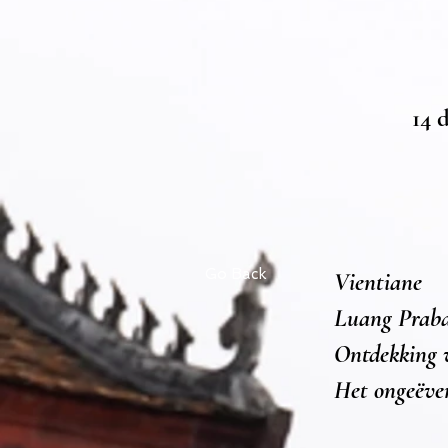
14 
Go Back
Vientiane
Luang Praba
Ontdekking 
Het ongeëve