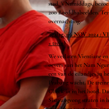
stad. ’s Namiddags, bezo
200 Boeddhabeelden. Teru
overnachting.
4e dag, 06 NOV 2024 :
+
trein)
We verlaten Vientiane en
oevers van het Nam Ngum
een van de eilandjes in h
Prabang wacht. De treinr
Check-in in het hotel. D
Sisavangvong straten in h
afgesloten voor voertui