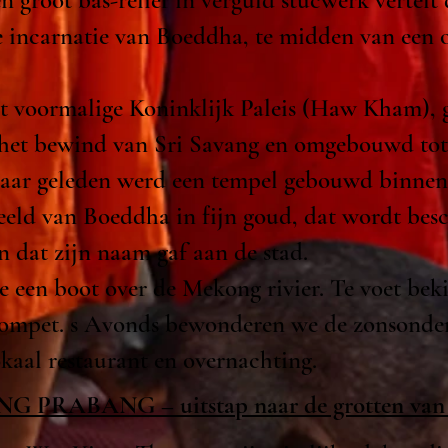
n groot bas-reliëf in verguld stucwerk vertelt
te incarnatie van Boeddha, te midden van een 
et voormalige Koninklijk Paleis (Haw Kham),
 het bewind van Sri Savang en omgebouwd tot
jaar geleden
werd een tempel gebouwd binnen
beeld van Boeddha in fijn goud, dat wordt be
n dat zijn naam gaf aan de stad.
een boot over de Mekong rivier. Te voet bek
ompet. s Avonds bewonderen we de zonsonder
kaal restaurant en overnachting.
UANG PRABANG – uitstap naar de grotten v