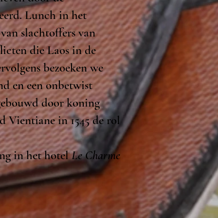
eerd. Lunch in het
e van
slachtoffers van
icten die Laos in de
Vervolgens bezoeken we
nd en een onbetwist
 gebouwd door koning
d Vientiane in 1545 de rol
ng in het hotel
Le Charme