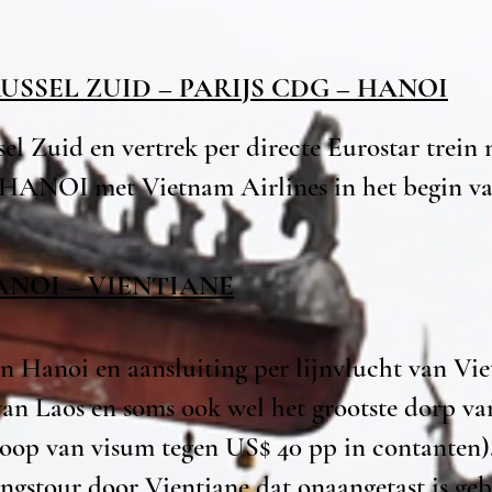
: BRUSSEL ZUID – PARIJS CDG – HANOI
el Zuid en vertrek per directe Eurostar trein
 HANOI met Vietnam Airlines in het begin v
 HANOI – VIENTIANE
n Hanoi en aansluiting per lijnvlucht van Vi
van Laos en soms ook wel het grootste dorp v
oop van visum tegen US$ 40 pp in contanten)
ngstour door Vientiane dat onaangetast is ge