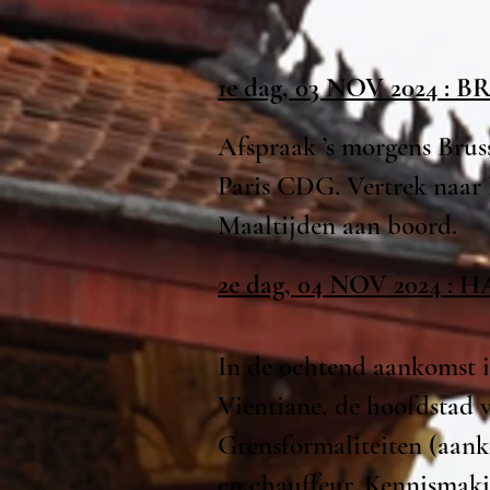
1e dag, 03 NOV 2024 
Afspraak ’s morgens Bruss
Paris CDG. Vertrek naar
Maaltijden aan boord.
2e dag, 04 NOV 2024 :
In de ochtend aankomst i
Vientiane, de hoofdstad 
Grensformaliteiten (aank
en chauffeur. Kennismaki