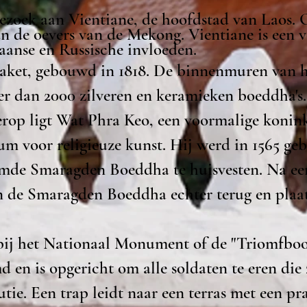
ezoek aan Vientiane, de hoofdstad van Laos. O
an de oevers van de Mekong. Vientiane is een 
aanse en Russische invloeden.
ket, gebouwd in 1818. De binnenmuren van he
er dan 2000 zilveren en keramieken boeddha's.
rop ligt Wat Phra Keo, een voormalige koninkl
m voor religieuze kunst. Hij werd in 1565 g
mde Smaragden Boeddha te huisvesten. Na een
n de Smaragden Boeddha echter terug en plaa
bij het Nationaal Monument of de "Triomfboo
 en is opgericht om alle soldaten te eren die 
utie. Een trap leidt naar een terras met een pr