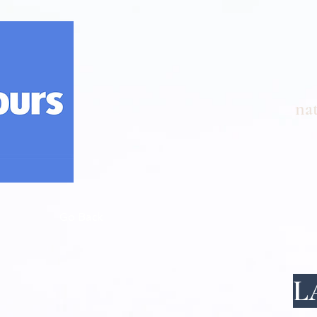
nat
Go Back
L