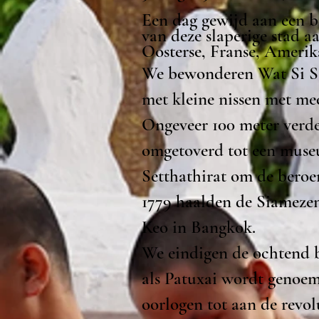
Een dag gewijd aan een b
van deze slaperige stad a
Oosterse, Franse, Amerik
We bewonderen Wat Si Sa
met kleine nissen met me
Ongeveer 100 meter verde
omgetoverd tot een museu
Setthathirat om de beroe
1779 haalden de Siameze
Keo in Bangkok.
We eindigen de ochtend 
als Patuxai wordt genoemd
oorlogen tot aan de revol