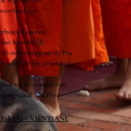
 de legende van
overvloed aan
 gebouwd op een
 het Koninklijk
 de omheining om de Pra
schouwd als het pronkstuk
ijken we de tempels van
gang vanaf Vat Phra
an Pak Ou – VIENTIANE