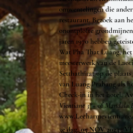
omwentelingen die ander
restaurant. Bezoek aan h
onontplofte grondmijnen.
jaren 1970 hebben geteis
Wat Pha That Luang, het 
meesterwerk van de Laoti
Setthathirat op de plaats
van Luang Prabang als h
Check-in in het hotel. A
Vientiane 3*
+ of
Mandala B
www.Lecharmevientiane
3e dag, 05 NOV 2024 :