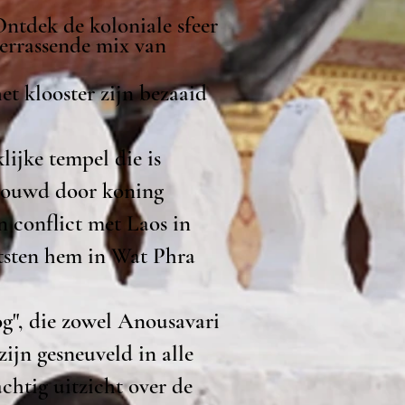
ntdek de koloniale sfeer
verrassende mix van
t klooster zijn bezaaid
ijke tempel die is
ebouwd door koning
 conflict met Laos in
tsten hem in Wat Phra
g", die zowel Anousavari
zijn gesneuveld in alle
achtig uitzicht over de