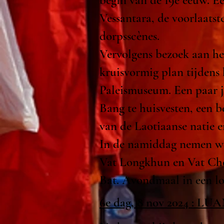
begin van de 19e eeuw. Ee
Vessantara, de voorlaats
dorpsscènes.
Vervolgens bezoek aan h
kruisvormig plan tijdens
Paleismuseum. Een paar 
Bang te huisvesten, een 
van de Laotiaanse natie e
In de namiddag nemen we 
Vat Longkhun en Vat Ch
Bat.
Avondmaal in een lo
6e dag, 8 nov 2024 : L