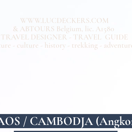
WWW.LUCDECKERS.COM
& ABTOURS Belgium, lic. A1580
TRAVEL DESIGNER - TRAVEL GUIDE
ure - culture - history - trekking - adventur
AOS / CAMBODJA (Angko